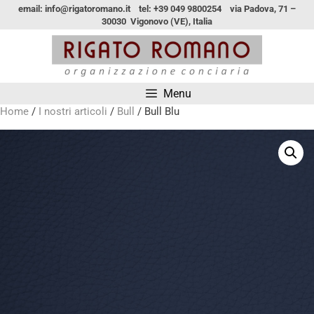
email: info@rigatoromano.it tel: +39 049 9800254 via Padova, 71 –
30030 Vigonovo (VE), Italia
Menu
Home
/
I nostri articoli
/
Bull
/ Bull Blu