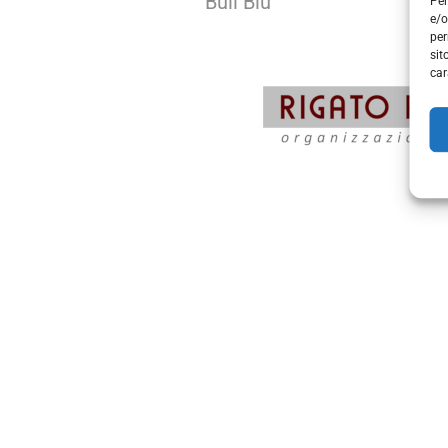
Bull Blu
Per
e/o
per
sit
car