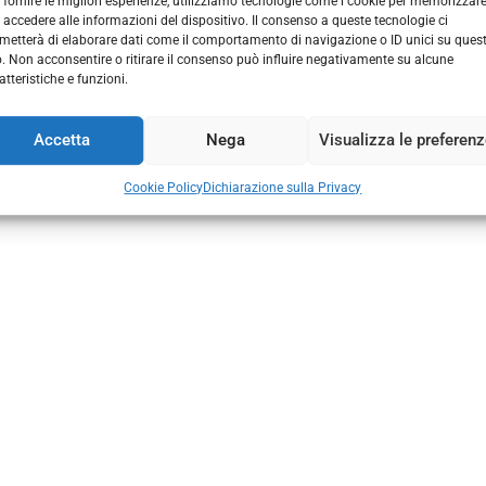
 fornire le migliori esperienze, utilizziamo tecnologie come i cookie per memorizzar
 accedere alle informazioni del dispositivo. Il consenso a queste tecnologie ci
metterà di elaborare dati come il comportamento di navigazione o ID unici su ques
o. Non acconsentire o ritirare il consenso può influire negativamente su alcune
atteristiche e funzioni.
Via Padova, 71
30030 Vigonovo (VE) Italia​
+39 049 98 00 254
Accetta
Nega
Visualizza le preferen
info@rigatoromano.it​
Cookie Policy
Dichiarazione sulla Privacy