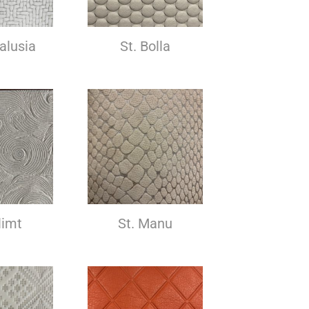
alusia
St. Bolla
limt
St. Manu