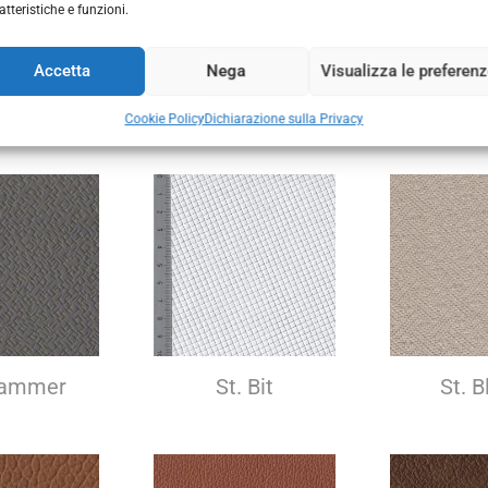
atteristiche e funzioni.
Accetta
Nega
Visualizza le preferen
ro 89
St. 765
St. Al
Incro
Cookie Policy
Dichiarazione sulla Privacy
Hammer
St. Bit
St. B