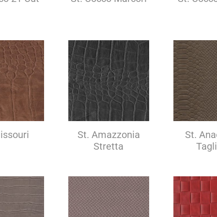
issouri
St. Amazzonia
St. An
Stretta
Tagl