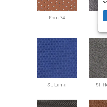
car
Foro 74
Fo
St. Lamu
St. 