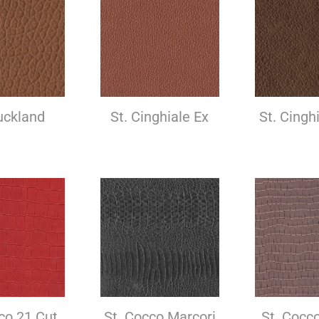
uckland
St. Cinghiale Ex
St. Cingh
co 21 Cut
St. Cocco Marcori
St. Cocc