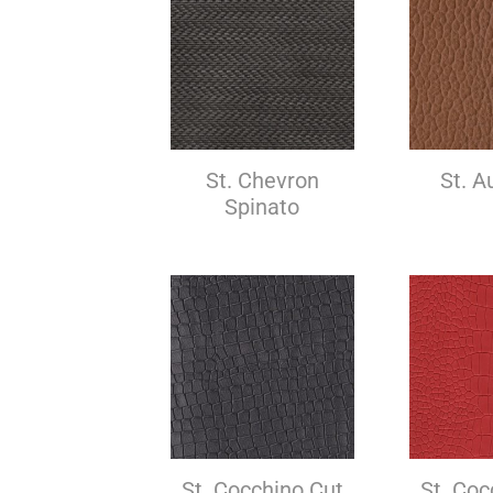
St. Chevron
St. A
Spinato
St. Cocchino Cut
St. Coc