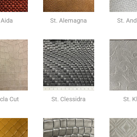
 Aida
St. Alemagna
St. And
icla Cut
St. Clessidra
St. K