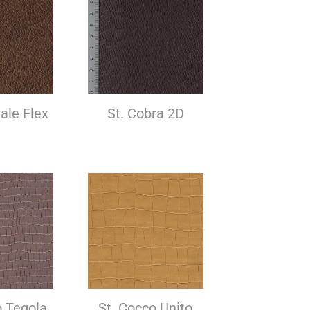
iale Flex
St. Cobra 2D
o Tegola
St. Cocco Unito