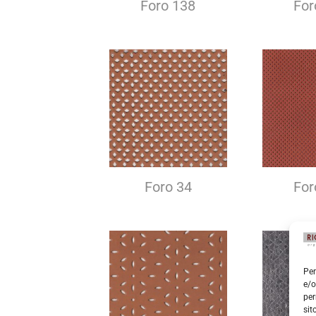
Foro 138
For
Foro 34
For
Per
e/o
per
sit