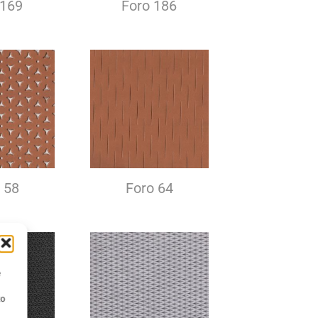
 169
Foro 186
 58
Foro 64
e
to