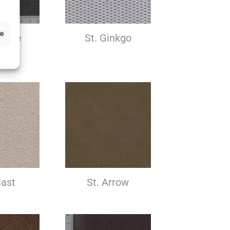
ze
veare
St. Ginkgo
ciato
last
St. Arrow