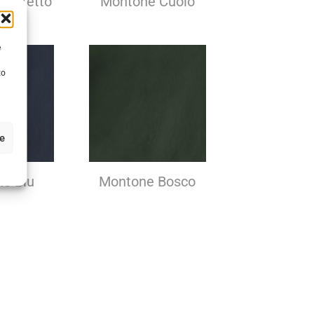
Confetto
Montone Cuoio
e
to
ze
e Blu
Montone Bosco