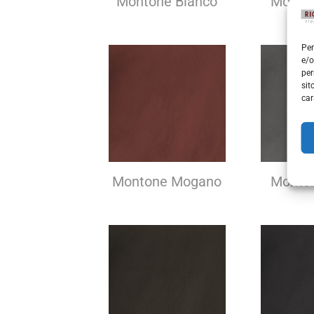
Montone Bianco
Monto
Per
e/o
per
sit
car
Montone Mogano
Monton