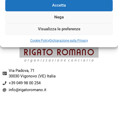
Accetta
Nega
Mousse Lattuga
Visualizza le preferenze
Cookie Policy
Dichiarazione sulla Privacy
Via Padova, 71
30030 Vigonovo (VE) Italia​
+39 049 98 00 254
info@rigatoromano.it​