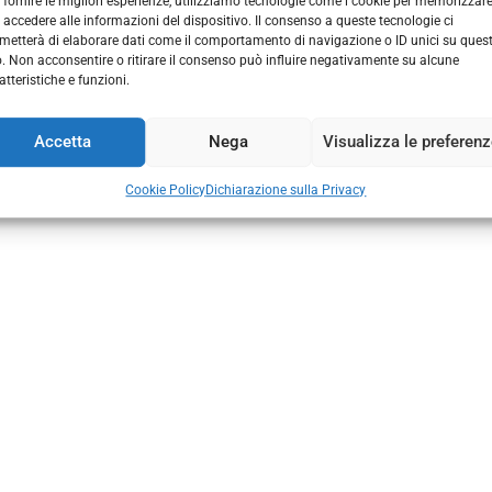
go Nudo
 fornire le migliori esperienze, utilizziamo tecnologie come i cookie per memorizzar
 accedere alle informazioni del dispositivo. Il consenso a queste tecnologie ci
metterà di elaborare dati come il comportamento di navigazione o ID unici su ques
o. Non acconsentire o ritirare il consenso può influire negativamente su alcune
atteristiche e funzioni.
Via Padova, 71
30030 Vigonovo (VE) Italia​
+39 049 98 00 254
Accetta
Nega
Visualizza le preferen
info@rigatoromano.it​
Cookie Policy
Dichiarazione sulla Privacy