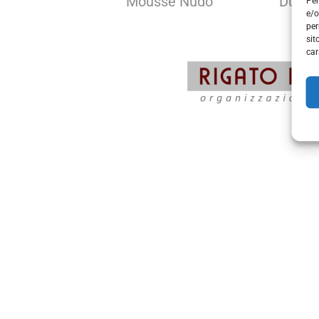
Mousse Nudo
Duran
Per
e/o
per
sit
car